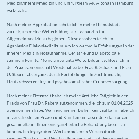
sammeln konnte. Meine ambulante Weiterbildung schloss ich in
der Praxisgemeinschaft Weidenallee bei Frau B. Schack und Frau
U. Steurer ab, ergänzt durch Fortbildungen in Suchtmedizin,
Hautkrebsscreening und psychosomatischer Grundversorgung.
Nach meiner Elternzeit habe ich meine ärztliche Tätigkeit in der
Praxis von Frau Dr. Raberg aufgenommen, die ich zum 01.04.2025
übernommen habe. Während meiner bisherigen Laufbahn habe ich
in verschiedenen Praxen und Kliniken umfassende Erfahrungen
gesammelt, um Ihnen eine ganzheitliche Behandlung bieten zu
können. Ich lege großen Wert darauf, mein Wissen durch
regelmäßige Fort- und Weiterbildungen stets auf dem neuesten
Stand zu halten, damit Sie die bestmögliche medizinische
Versorgung erhalten.
Als Ihre Allgemeinmedizinerin bin ich Ihre erste
Ansprechpartnerin für alle Gesundheitsfragen, sowohl
Ableh
Alle
körperlicher als auch seelischer Natur. Neben der Behandlung
Diese Website verwendet Cookies. Bitte lesen Sie unsere
Datenschutzerklärung
für Details.
Notwendig
Funktional
Ausgewählte akzeptieren
Präferenzen
Analytik
Marketing
akuter und chronischer Erkrankungen liegt mir die
nen
akzep
Präventivmedizin besonders am Herzen. Mir ist es wichtig, eine
tieren
vertrauensvolle Beziehung zu Ihnen aufzubauen und Sie aktiv in
alle Entscheidungen rund um Ihre Gesundheit einzubeziehen.
Ich freue mich darauf, Sie in meiner Praxis willkommen zu heißen
und Ihnen hausärztlich zur Seite zu stehen!
Teuta Saliu