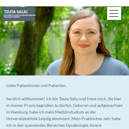
TEUTA SALIU
FACHÄRZTIN FÜR ALLGEMEINMEDIZIN
PRAXISINHABERIN
Liebe Patientinnen und Patienten,
herzlich willkommen! Ich bin Teuta Saliu und freue mich, Sie hier
in meiner Praxis begrüßen zu dürfen. Geboren und aufgewachsen
in Hamburg, habe ich mein Medizinstudium an der
Universitätsklinik Leipzig absolviert. Mein Praktisches Jahr habe
ich in den spannenden Bereichen Gynäkologie, Innere
Medizin/Intensivmedizin und Chirurgie im AK Altona in Hamburg
verbracht.
Nach meiner Approbation kehrte ich in meine Heimatstadt
zurück, um meine Weiterbildung zur Fachärztin für
Allgemeinmedizin zu beginnen. Diese absolvierte ich im
Agaplesion Diakonieklinikum, wo ich wertvolle Erfahrungen in der
Inneren Medizin/Notaufnahme, Geriatrie und Diabetologie