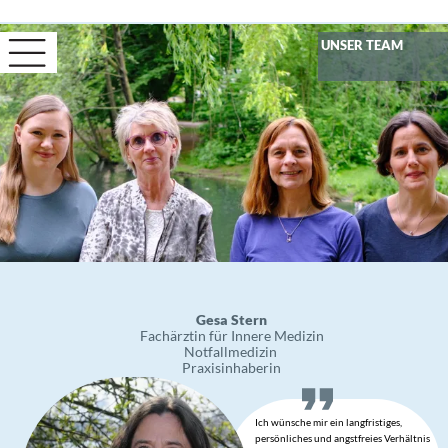
UNSER TEAM
Gesa Stern
Fachärztin für Innere Medizin
Notfallmedizin
Praxisinhaberin
Ich wünsche mir ein langfristiges,
persönliches und angstfreies Verhältnis
auf Augenhöhe mit meinen
Patient*innen und stehe für eine
moderne, evidenzbasierte
medizinische Behandlung.
Weitere Informationen über mich