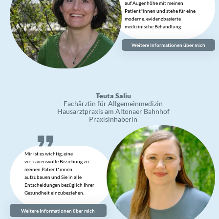
Teuta Saliu
Fachärztin für Allgemeinmedizin
Hausarztpraxis am Altonaer Bahnhof
Praxisinhaberin
Mir ist es wichtig, eine
vertrauensvolle Beziehung zu
meinen Patient*innen
aufzubauen und Sie in alle
Entscheidungen bezüglich Ihrer
Gesundheit einzubeziehen.
Weitere Informationen über mich
Manuela Bestmann
Medizinische Fachangestellte
Der „Dino“ in unserer Praxis. Sie
hat alle (!) Ärztinnen miterlebt,
ist stets bester Laune und voller
Energie.